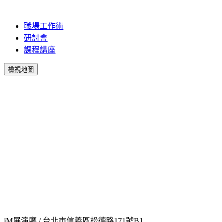
職場工作術
研討會
課程講座
檢視地圖
iM展演廳 / 台北市信義區松德路171號B1