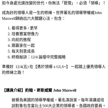
如今身處光速改變的世代，你無法「管理」，必須「領導」！
成為好的領導人是一生的修練，世界著名的領導學權威John
Maxwell
歸納出六大關鍵心法，包含：
看得更多 / 更早
培養豐富想像力
向前的進程
跟贏家在一起
每天刻意成長
終極秘訣：12/4 論壇中完整揭曉
準備好 12/4(五) 在【勇於領導 x GLS+】 一起踏上優秀領導人
的修練之路！
【講員介紹】約翰・麥斯威爾 John Maxwell
被譽為美國的領導學權威，著名演說家，每年演講或培
訓對象包含富比士500大企業的領導者、各國政府要員。