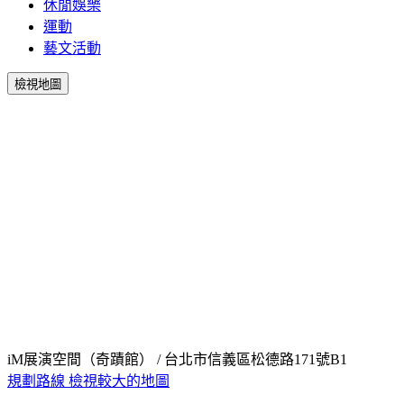
休閒娛樂
運動
藝文活動
檢視地圖
iM展演空間（奇蹟館） / 台北市信義區松德路171號B1
規劃路線
檢視較大的地圖