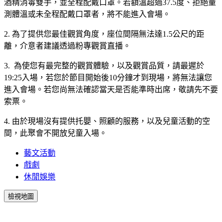
酒精消毒雙手，並全程配戴口罩。若額溫超過37.5度、拒絕量
測體溫或未全程配戴口罩者，將不能進入會場。
2. 為了提供您最佳觀賞角度，座位間隔無法達1.5公尺的距
離，介意者建議透過粉專觀賞直播。
3. 為使您有最完整的觀賞體驗，以及觀賞品質，請最遲於
19:25入場，若您於節目開始後10分鐘才到現場，將無法讓您
進入會場。若您尚無法確認當天是否能準時出席，敬請先不要
索票。
4. 由於現場沒有提供托嬰、照顧的服務，以及兒童活動的空
間，此聚會不開放兒童入場。
藝文活動
戲劇
休閒娛樂
檢視地圖