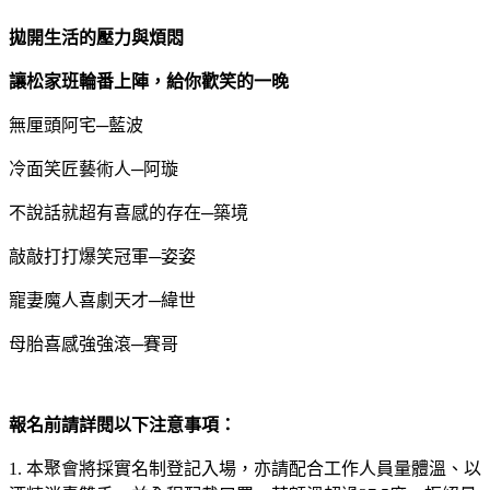
拋開生活的壓力與煩悶
讓松家班輪番上陣，給你歡笑的一晚
無厘頭阿宅─藍波
冷面笑匠藝術人─阿璇
不說話就超有喜感的存在─築境
敲敲打打爆笑冠軍─姿姿
寵妻魔人喜劇天才─緯世
母胎喜感強強滾─賽哥
報名前請詳閱以下注意事項：
1. 本聚會將採實名制登記入場，亦請配合工作人員量體溫、以