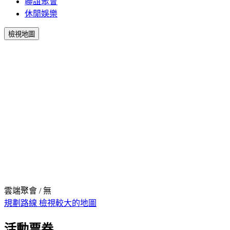
聯誼聚會
休閒娛樂
檢視地圖
雲端聚會 / 無
規劃路線
檢視較大的地圖
活動票券