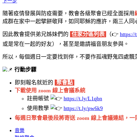
下一步
隨著疫情發展與防疫需要，教會各級聚會已經全面採用
成群在家中一起擘餅敬拜，如同耶穌的應許，兩三人同心
因此教會提供弟兄姊妹們的
住家分區列表
（👉
https:/
或是常在一起的好友），甚至是邀請福音朋友參與。
所以，每個週日一定要找到伴，不要作孤魂野鬼四處飄
行動步驟
即刻報名就近的
聚會點
下載使用 zoom 線上會議系統
註冊帳號
https://t.ly/L1qbn
使用教學
https://t.ly/pw6k9
每週日聚會最後段
將寄送 zoom 線上會議連結，
音樂