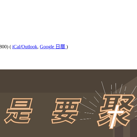
800)
(
iCal/Outlook
,
Google 日曆
)