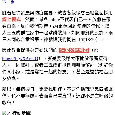
下一步
隨著疫情發展與防疫需要，教會各級聚會已經全面採用
線上模式
，然而，聚會online不代表自己一人放假在家
看直播，反而我們期待，iM更像回到使徒的時代，眾
人三五成群在家中一起擘餅敬拜，如同耶穌的應許，兩
三人同心合意聚集，神就與我們同在（太18:20）。
因此教會提供弟兄姊妹們的
住家分區列表
（👉
https://t.ly/XAmkO
），就是要鼓勵大家開放家庭接待
人，一同敬拜；或者三五成群揪團咖啡廳敬拜（也許你
們同小家，或是常在一起的好友），甚至是邀請福音朋
友參與。
所以，每個週日一定要找到伴，不要作孤魂野鬼四處飄
蕩，也不要無處可去而自己看直播，這都不是主呼召的
教會！
行動步驟