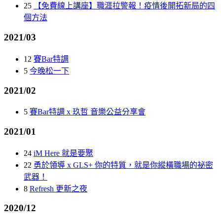
25
【免費線上講座】職涯拉警報！疫情後開拓新局的四
個方法
2021/03
12
賽Bar特調
5
今晚松一下
2021/02
5
賽Bar特調 x 玖哲 音樂公益分享會
2021/01
24
iM Here 就是要聚
22
勇於領導 x GLS+ 你的特質，就是你縱橫職場的祕密
武器！
8
Refresh 更新之夜
2020/12