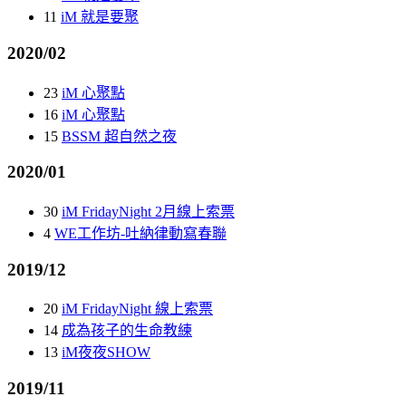
11
iM 就是要聚
2020/02
23
iM 心聚點
16
iM 心聚點
15
BSSM 超自然之夜
2020/01
30
iM FridayNight 2月線上索票
4
WE工作坊-吐納律動寫春聯
2019/12
20
iM FridayNight 線上索票
14
成為孩子的生命教練
13
iM夜夜SHOW
2019/11