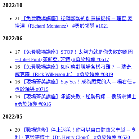
2022/10
21
【免費職場講座】逆轉頹勢的創意捕捉術 ─ 理查.蒙
塔涅（Richard Montanez） #勇於領導 #1021
2022/06
17
【免費職場講座】STOP！太努力就是你失敗的原因
─ Juliet Funt (茱莉亞. 芳特) #勇於領導 #0617
16
【免費職場講座】如何應對職場各樣刁難？ ─ 瑞奇.
威克森（Rick Wilkerson Jr.） #勇於領導 #0819
16
【現場菁英講座】Say Yes！成為願意的人 ─ 楊右任 #
勇於領導 #0715
16
【現場菁英講座】承認失敗．逆勢飛翔 ─ 侯勝宗博士
#勇於領導 #0916
2022/05
20
【職場進修】停止消耗！你可以自由健康又卓越 ─ 亨
利．克勞德博士（Dr. Henry Cloud） #勇於領導 #0520