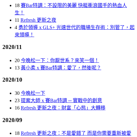
18
賽Bar特調：不設限的美麗 快艇衝浪國手的熱血人
生！
11
Refresh 更新之夜
4
勇於領導 x GLS+ 光速世代的職場生存術：別管了，起
來領導！
2020/11
20
今晚松一下：你厭世系？來笑一個！
13
黃小柔 x 賽Bar特調：愛了，然後呢？
2020/10
30
今晚松一下
23
提案大師 x 賽Bar特調 ​─ 實戰中的創意
16
Refresh 更新之夜：財富「心態」大轉移
2020/09
18
Refresh 更新之夜：不是愛錯了 而是你需要重新被愛